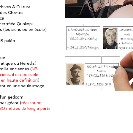
chives & Culture
 des Chartes
ica
ertifiée Qualiopi
s (les siens ou en école)
OS paléo
que
eatique ou Heredis)
ille anciennes (
NB.
ens, il est possible
en haute définition
)
ment
en une seule image
 d'un gedcom
mat géant (
réalisation
30 mètres de long à partir