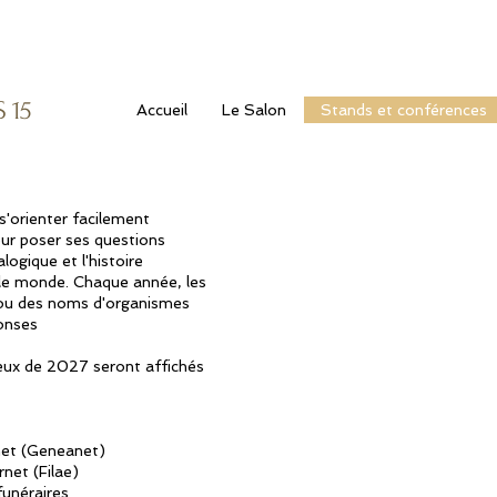
S
15
Accueil
Le Salon
Stands et conférences
 s'orienter
facilement
ur poser ses questions
logique et l'histoire
 le monde.
​
Chaque année, les
 ou des noms d'organismes
ponses
eux de 2027 seront affichés
net (Geneanet)
rnet (Filae)
funéraires