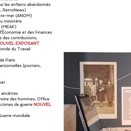
 sur les enfants abandonnés
ca, RetroNews)
outre-mer (ANOM)
du ministère
s (MEAE)
 l'Économie et des Finances
 des contributions,
OUVEL EXPOSANT
Monde du Travail
de Paris
personnelles (
postiers,
net
s ancêtres
moire des hommes, Office
ictimes de guerre
NOUVEL
Guerre mondiale