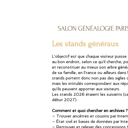
SALON GÉNÉALOGIE PARI
Les stands généraux
L'objectif est que chaque visiteur puisse
au bon endroit, selon ce qu'il cherche,
po
et reconstituer au mieux
son arbre généa
de sa famille, en France ou ailleurs dans
stands portent donc non pas des sigles
mais les intitulés correspondant aux ré
qu'ils peuvent apporter aux visiteurs.
Les stands
2026 étaient les suivants (c
début 2027) :
Comment et quoi chercher en archives ?
– Trouver ancêtres et cousins par Inter
– État civil et bases de données par Inte
– Retrouver et relever des concessions 